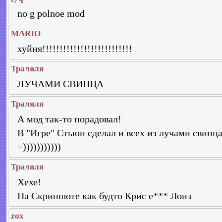
no g polnoe mod
MARIO
хуйня!!!!!!!!!!!!!!!!!!!!!!!!!!
Траляля
ЛУЧАМИ СВИНЦА
Траляля
А мод так-то порадовал!
В "Игре" Стьюи сделал и всех из лучами свинца
=)))))))))))
Траляля
Хехе!
На Скриншоте как будто Крис е*** Лоиз
zox