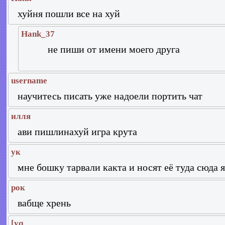
хуйня пошли все на хуй
Hank_37
не пиши от имени моего друга
username
научитесь писать уже надоели портить чат
илля
ави пишлинахуй игра крута
ук
мне бошку тарвали какта и носят её туда сюда я
рок
вабще хрень
[yq