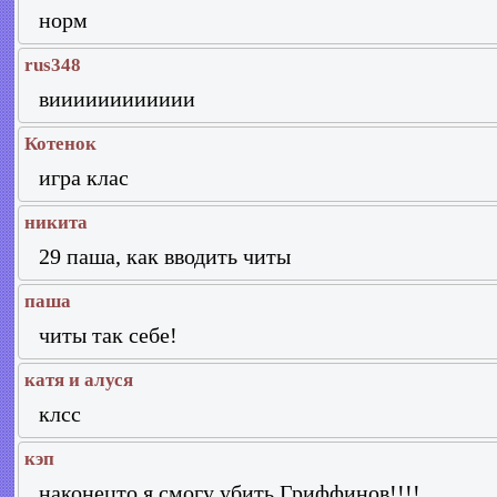
норм
rus348
вииииииииииии
Котенок
игра клас
никита
29 паша, как вводить читы
паша
читы так себе!
катя и алуся
клсс
кэп
наконецто я смогу убить Гриффинов!!!!