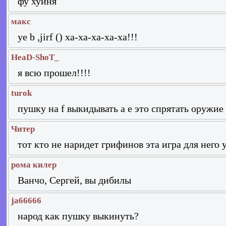
фу хуйня
макс
ye b ,jirf () xa-xa-xa-xa-xa!!!
HeaD-ShoT_
я всю прошел!!!!
turok
пушку на f выкидывать а e это спрятать оружие 
Читер
тот кто не наридет грифинов эта игра для него 
рома килер
Ванчо, Сергей, вы дибилы
ja66666
народ как пушку выкинуть?