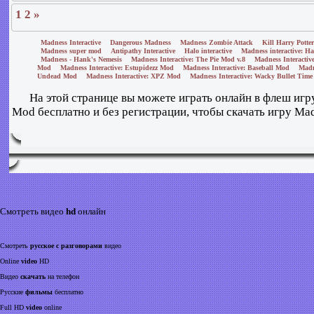
1
2
»
Madness Interactive
Dangerous Madness
Madness Zombie Attack
Kill Harry Potte
Madness super mod
Antipathy Interactive
Halo interactive
Madness interactive: Hal
Madness - Hank's Nemesis
Madness Interactive: The Pie Mod v.8
Madness Interactiv
Mod
Madness Interactive: Estupidezz Mod
Madness Interactive: Baseball Mod
Madn
Undead Mod
Madness Interactive: XPZ Mod
Madness Interactive: Wacky Bullet Tim
На этой странице вы можете играть онлайн в флеш игру
Mod бесплатно и без регистрации, чтобы скачать игру Mad
Смотреть видео
hd
онлайн
Смотреть
русское с разговорами
видео
Online
video
HD
Видео
скачать
на телефон
Русские
фильмы
бесплатно
Full HD
video
online